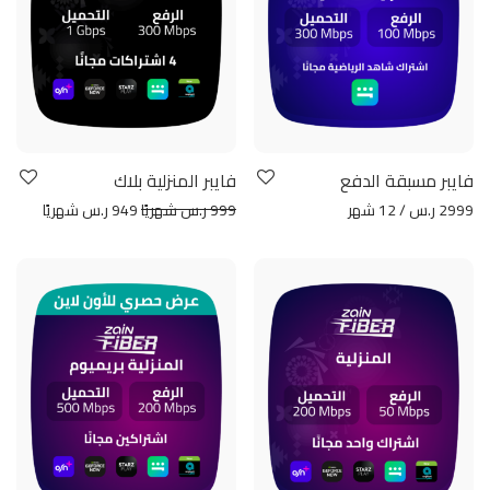
فايبر مسبقة الدفع
فايبر المنزلية بلاك
2999 ر.س / 12 شهر
999 ر.س شهريًا
949 ر.س شهريًا