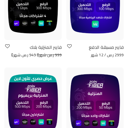
فايبر مسبقة الدفع
فايبر المنزلية بلاك
2999 ر.س / 12 شهر
999 ر.س شهريًا
949 ر.س شهريًا