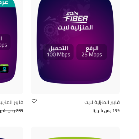
فايبر المنزلية لايت
فايبر المنزل
199 ر.س شهريًا
289 ر.س شهريًا