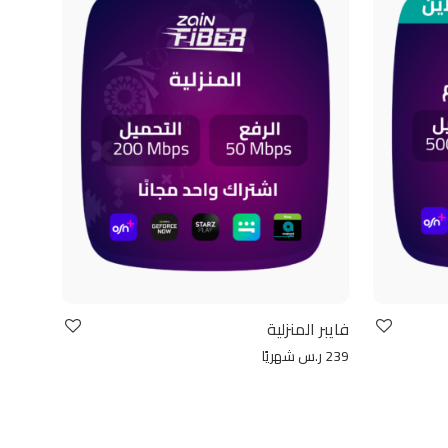
فايبر المنزلية
239 ر.س شهريًا