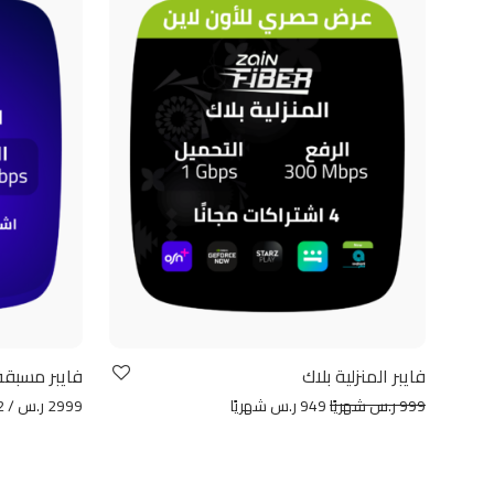
فايبر المنزلية بلاك
فايبر مسبقة
999 ر.س شهريًا
949 ر.س شهريًا
2999 ر.س / 12 شهر