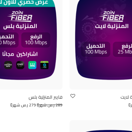
ة لايت
فايبر المنزلية بلس
289 ر.س شهريًا
279 ر.س شهريًا