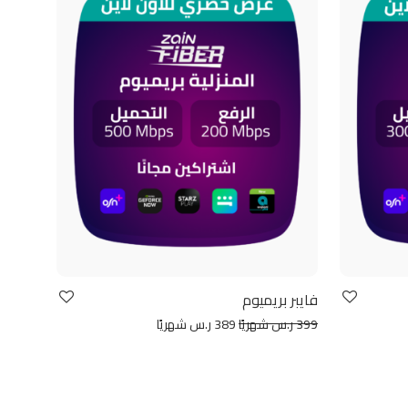
فايبر بريميوم
399 ر.س شهريًا
389 ر.س شهريًا