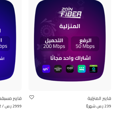
فايبر المنزلية
فايبر مسبقة
239 ر.س شهريًا
2999 ر.س / 12 شهر